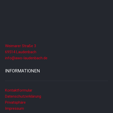
A
n
s
i
c
h
t
Weimarer Straße 3
e
69514 Laudenbach
n
info@awo-laudenbach.de
,
INFORMATIONEN
N
a
v
Kontaktformular
i
Datenschutzerklärung
g
Privatsphäre
a
Impressum