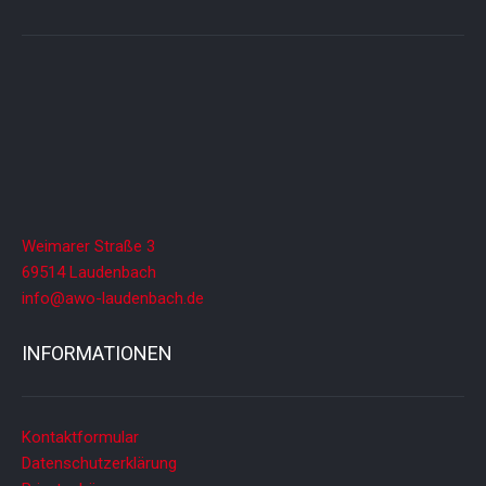
t
i
o
n
Weimarer Straße 3
69514 Laudenbach
info@awo-laudenbach.de
INFORMATIONEN
Kontaktformular
Datenschutzerklärung