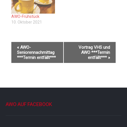
AWO-Frühstück
10. Oktober 2021
V
«
AWO-
Vortrag VHS und
e
Seniorennachmittag
AWO ***Termin
r
***Termin entfällt***
entfällt***
»
a
n
s
t
a
l
t
u
n
AWO AUF FACEBOOK
g
-
N
a
v