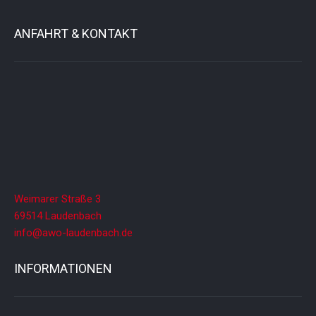
i
g
ANFAHRT & KONTAKT
a
t
i
o
n
Weimarer Straße 3
69514 Laudenbach
info@awo-laudenbach.de
INFORMATIONEN