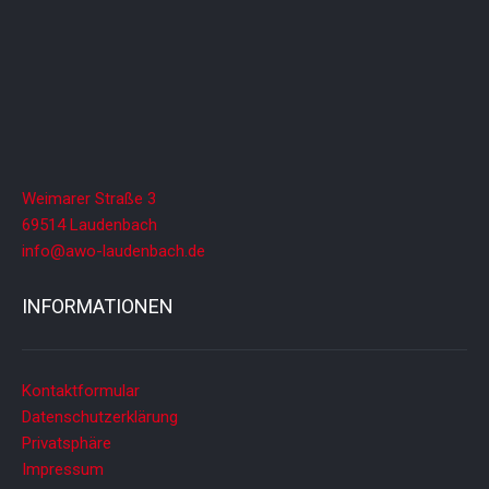
A
n
s
i
c
h
t
Weimarer Straße 3
e
69514 Laudenbach
n
info@awo-laudenbach.de
,
INFORMATIONEN
N
a
v
Kontaktformular
i
Datenschutzerklärung
g
Privatsphäre
a
Impressum