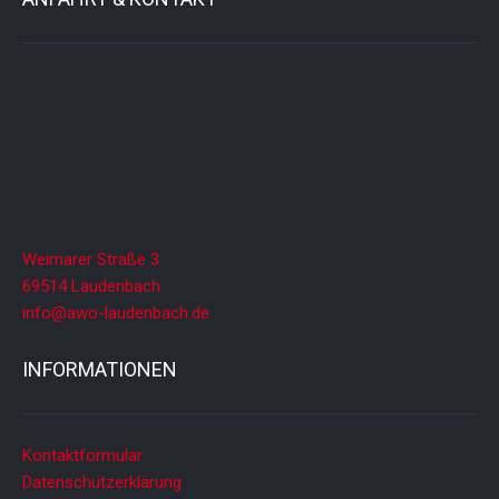
a
t
i
o
n
Weimarer Straße 3
69514 Laudenbach
info@awo-laudenbach.de
INFORMATIONEN
Kontaktformular
Datenschutzerklärung