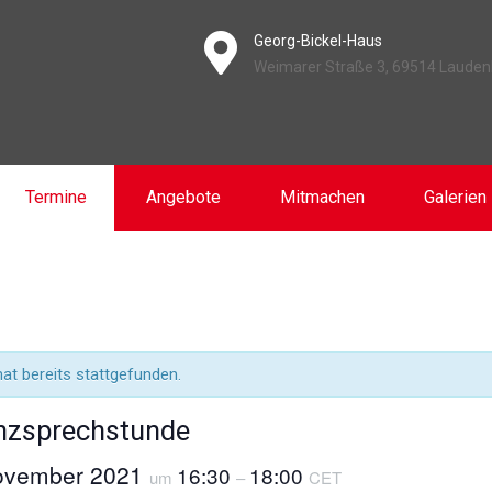
Georg-Bickel-Haus
Weimarer Straße 3, 69514 Laude
Termine
Angebote
Mitmachen
Galerien
at bereits stattgefunden.
nzsprechstunde
November 2021
16:30
18:00
um
–
CET