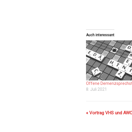
Auch interessant
Offene Demenzsprechs
8. Juli 2021
V
«
Vortrag VHS und AW
e
r
a