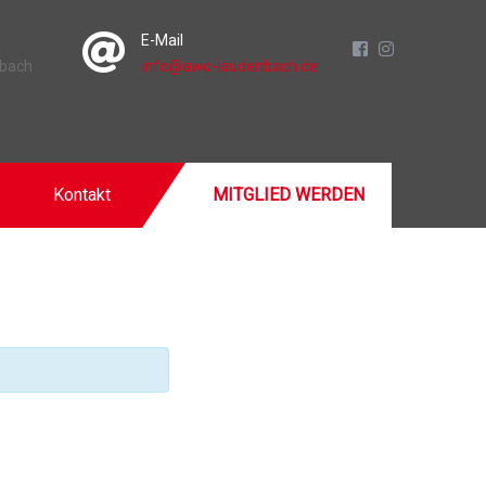
E-Mail
nbach
info@awo-laudenbach.de
Kontakt
MITGLIED WERDEN