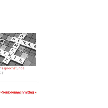
nzsprechstunde
021
-Seniorennachmittag
»