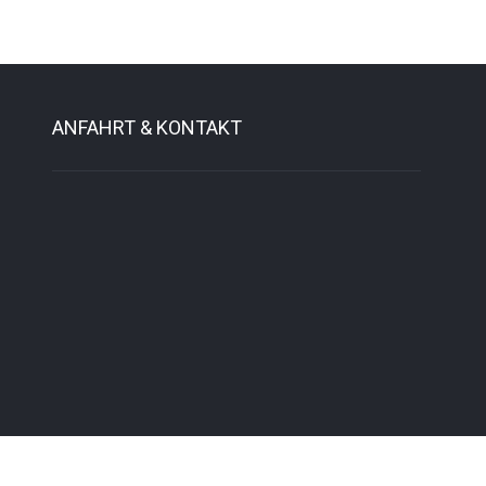
ANFAHRT & KONTAKT
Weimarer Straße 3
69514 Laudenbach