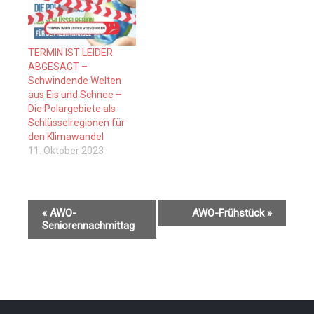
TERMIN IST LEIDER
ABGESAGT –
Schwindende Welten
aus Eis und Schnee –
Die Polargebiete als
Schlüsselregionen für
den Klimawandel
11. Oktober 2023
V
«
AWO-
AWO-Frühstück
»
e
Seniorennachmittag
r
a
n
s
t
a
l