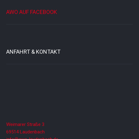
t
u
AWO AUF FACEBOOK
n
g
-
N
a
v
i
ANFAHRT & KONTAKT
g
a
t
i
o
n
Weimarer Straße 3
69514 Laudenbach