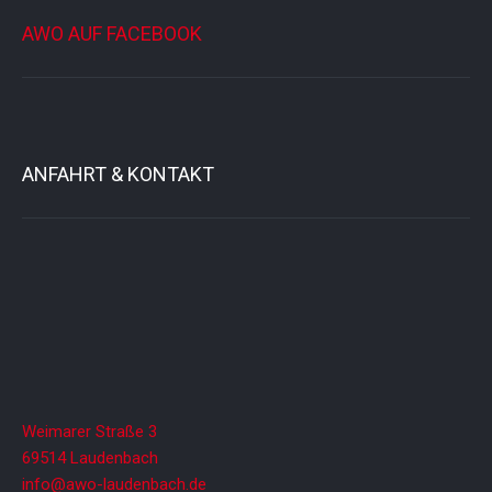
u
AWO AUF FACEBOOK
n
g
-
N
a
v
i
ANFAHRT & KONTAKT
g
a
t
i
o
n
Weimarer Straße 3
69514 Laudenbach
info@awo-laudenbach.de