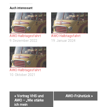
Auch interessant
AWO Halbtagesfahrt
AWO Halbtagsfahrt
9. Dezember 2022
19. Januar 2024
AWO Halbtagesfahrt
10. Oktober 2021
V
«
Vortrag VHS und
AWO-Frühstück
»
e
AWO – „Wie stärke
r
ich mein
a