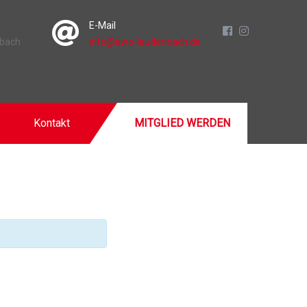
E-Mail
nbach
info@awo-laudenbach.de
Kontakt
MITGLIED WERDEN