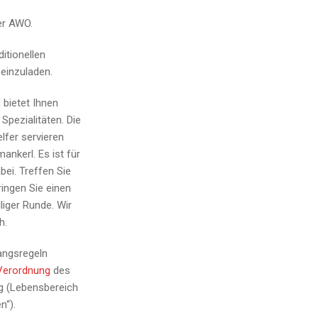
er AWO.
ditionellen
 einzuladen.
 bietet Ihnen
Spezialitäten. Die
elfer servieren
nkerl. Es ist für
ei. Treffen Sie
ringen Sie einen
liger Runde. Wir
h.
gangsregeln
Verordnung
des
 (Lebensbereich
n“).