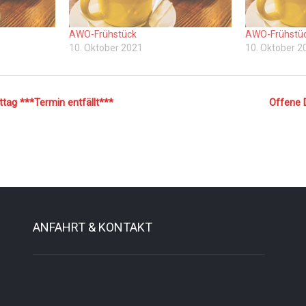
AWO-Frühstück
AWO-Frühstü
10. Oktober 2021
10. Oktober 2
ag ***Termin entfällt***
Offene
ANFAHRT & KONTAKT