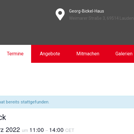
Georg-Bickel-Haus
Weimarer Straße 3, 69514 Laude
Termine
Angebote
Mitmachen
Galerien
at bereits stattgefunden.
ck
ärz 2022
11:00
14:00
um
–
CET