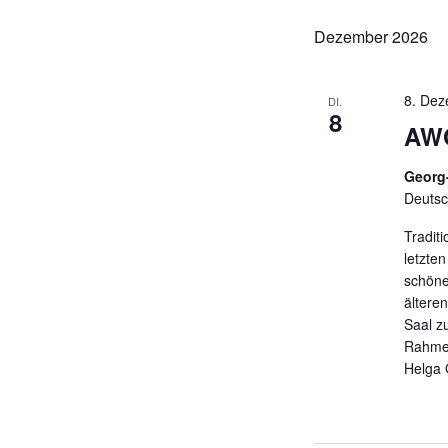
s
Dezember 2026
s
e
l
8. Dez
DI.
w
8
AWO
o
r
Georg
t
Deutsc
.
Traditi
letzte
schöne
ältere
Saal z
Rahme
Helga 