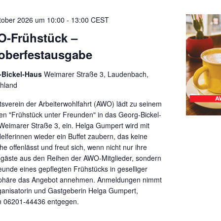
tober 2026 um 10:00
-
13:00
CEST
-Frühstück –
oberfestausgabe
-Bickel-Haus
Weimarer Straße 3, Laudenbach,
hland
tsverein der Arbeiterwohlfahrt (AWO) lädt zu seinem
ten "Frühstück unter Freunden" in das Georg-Bickel-
Weimarer Straße 3, ein. Helga Gumpert wird mit
Helferinnen wieder ein Buffet zaubern, das keine
e offenlässt und freut sich, wenn nicht nur ihre
äste aus den Reihen der AWO-Mitglieder, sondern
reunde eines gepflegten Frühstücks in geselliger
phäre das Angebot annehmen. Anmeldungen nimmt
ganisatorin und Gastgeberin Helga Gumpert,
n 06201-44436 entgegen.