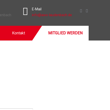
E-Mail
denbach
info@awo-laudenbach.de
Kontakt
MITGLIED WERDEN