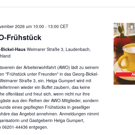
vember 2026 um 10:00
-
13:00
CET
-Frühstück
-Bickel-Haus
Weimarer Straße 3, Laudenbach,
hland
tsverein der Arbeiterwohlfahrt (AWO) lädt zu seinem
ten "Frühstück unter Freunden" in das Georg-Bickel-
Weimarer Straße 3, ein. Helga Gumpert wird mit
Helferinnen wieder ein Buffet zaubern, das keine
e offenlässt und freut sich, wenn nicht nur ihre
äste aus den Reihen der AWO-Mitglieder, sondern
reunde eines gepflegten Frühstücks in geselliger
phäre das Angebot annehmen. Anmeldungen nimmt
ganisatorin und Gastgeberin Helga Gumpert,
n 06201-44436 entgegen.