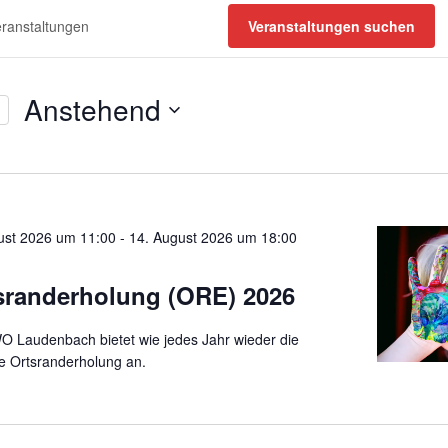
tungen
Veranstaltungen suchen
Anstehend
D
a
t
u
ust 2026 um 11:00
m
-
14. August 2026 um 18:00
w
ä
sranderholung (ORE) 2026
h
l
O Laudenbach bietet wie jedes Jahr wieder die
e
te Ortsranderholung an.
n
.