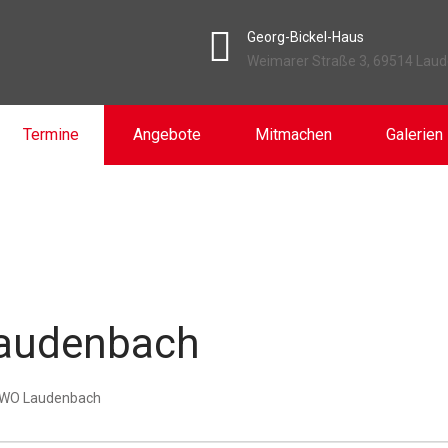
Georg-Bickel-Haus
Weimarer Straße 3, 69514 Lau
Termine
Angebote
Mitmachen
Galerien
audenbach
WO Laudenbach