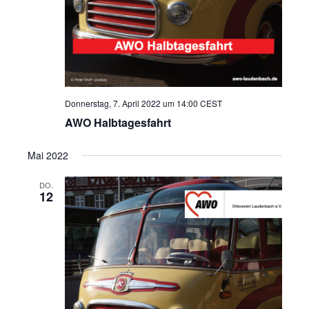
i
c
h
t
e
Donnerstag, 7. April 2022 um 14:00
CEST
n
AWO Halbtagesfahrt
,
N
Mai 2022
a
v
DO.
12
i
g
a
t
i
o